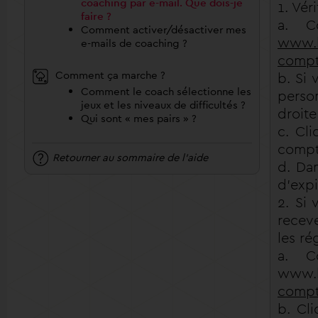
coaching par e-mail. Que dois-je
1. Vér
faire ?
a. C
Comment activer/désactiver mes
www.h
e-mails de coaching ?
compt
Comment ça marche ?
b. Si 
Comment le coach sélectionne les
person
jeux et les niveaux de difficultés ?
droite
Qui sont « mes pairs » ?
c. Cl
compt
Retourner au sommaire de l'aide
d. Dan
d’exp
2. Si 
receve
les ré
a. C
www.h
compt
b. Cli