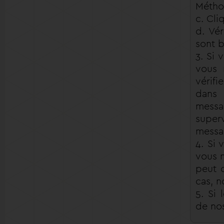
Méthod
c. Cli
d. Vér
sont b
3. Si 
vous 
vérifi
dans 
messag
super
messa
4. Si 
vous n
peut 
cas, n
5. Si
de nos