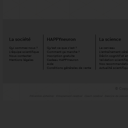
La société
HAPPYneuron
La science
Qui sommes-nous ?
Qu'est ce que c'est ?
Le cerveau
L'équipe scientifique
Comment ça marche ?
L'entraînement céré
Nous contacter
Inscription gratuite
Déclin cognitif et 
Mentions légales
Cadeau HAPPYneuron
Validation scientifi
Aide
Nos recommandati
Conditions générales de vente
Actualité scientifiq
© Copy
Prévention alzheimer
Entrainement cerebral
Coach cerebral
Exercice de concent