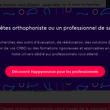
de logique
,
jeux d'esprit
,
casse tête
, ou si vous recherchez
de concentration
ou un
travail de la mémoire
, notre site est
ondial de l'entraînement cognitif vous propose 2 sites pour
êtes orthophoniste ou un professionnel de s
amme d'entraînement ludique constitué de plus de
50
T
s
spécialistes
pour vous aider à stimuler et entraîner vos
d'
echerchez des outils d'évaluation, de rééducation, des solutions d
ma
on de vos CRBO ou des formations rigoureuses et applicables en
mé
notre univers dédié aux professionnels vous attend.
 efficace
: avec la méthode des loci (ou "méthode des
à développer une stratégie de mémorisation qui n'a pas son par
t contexte!
Découvrir Happyneuron pour les professionnels
avant de commencer ? Le
test
: mémoriser dans quels tiroirs
 etc.)
émoire mais plus de
50 tests
sur notre site.
Cliquez ici pour commencer votre travail de la mémoire !