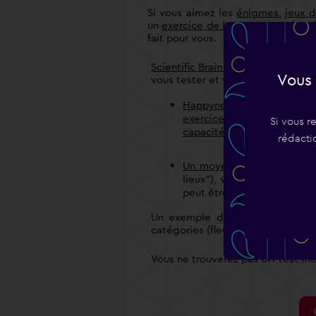
Si vous aimez les
énigmes
,
jeux 
un
exercice de logique
,
exercice 
fait pour vous.
Scientific Brain Training
, leader m
Vous 
vous tester et vous entraîner :
Happyneuron.fr
: un progr
exercices
conçus par de
Si vous r
capacités cognitives
.
rédacti
Un moyen mnémotechnique
lieux"), vous apprendrez 
peut être utilisée dans tou
Un exemple de test mémoire 
catégories (fleurs, métiers, jouets,
Vous ne trouverez pas UN test m