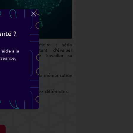
anté ?
ravail de la mémoire
: série
exercices permettant d'évaluer
'aide à la
is aussi de faire travailler sa
 séance,
moire.
eil. Cette méthode de mémorisation
 ranger des mots de différentes