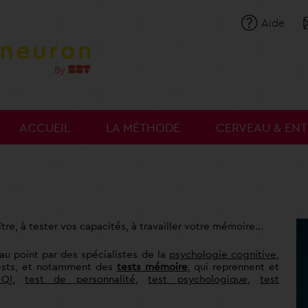
Aide
ACCUEIL
LA MÉTHODE
CERVEAU & EN
re, à tester vos capacités, à travailler votre mémoire...
au point par des spécialistes de la
psychologie cognitive
,
ests, et notamment des
tests mémoire
, qui reprennent et
 QI
,
test de personnalité
,
test psychologique
,
test