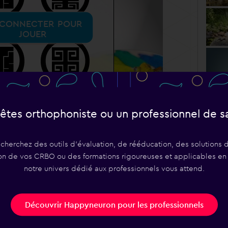
 connecter pour
jouer
êtes orthophoniste ou un professionnel de s
Voir
echerchez des outils d'évaluation, de rééducation, des solutions d
on de vos CRBO ou des formations rigoureuses et applicables en
Résultats
Happy'Z
notre univers dédié aux professionnels vous attend.
Découvrir Happyneuron pour les professionnels
 8 ou 10 figures puis les reconnaître parmi d’autres
soit par leur couleur.