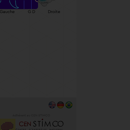
Gauche
G D
Droite
Adhérent au CEN STIMCO