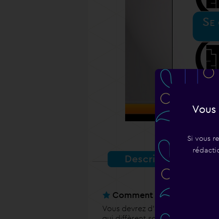
Se
Vous 
Si vous r
rédacti
Description
Comment jouer
Vous devrez d’abord mémoriser 6,
qui diffèrent soit par leur forme 