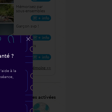
Mémorisez par
sous-ensembles
+ info
Garçon svp !
+ info
Et la Souris
Chicote
anté ?
+ info
 tous les jeux de mémoire >>
'aide à la
 séance,
Zones cérébrales activées