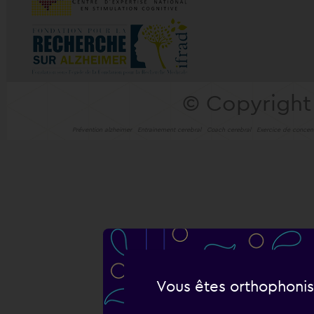
© Copyright
Prévention alzheimer
Entrainement cerebral
Coach cerebral
Exercice de concent
Vous êtes orthophonis