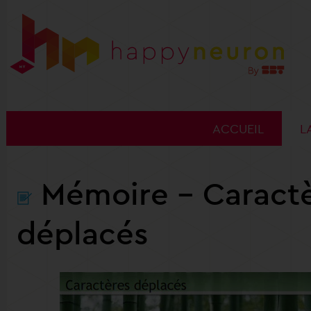
ACCUEIL
L
Mémoire
- Caract
déplacés